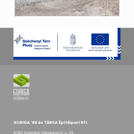
GURIGA ’98 és TÁRSA Építőipari Kft.
6792 Zsombó Gárdonyi G. u. 22.